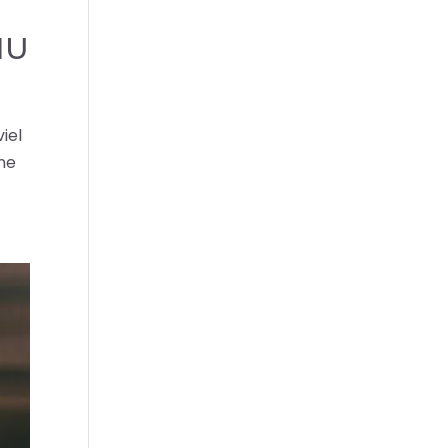
MU
iel
ine